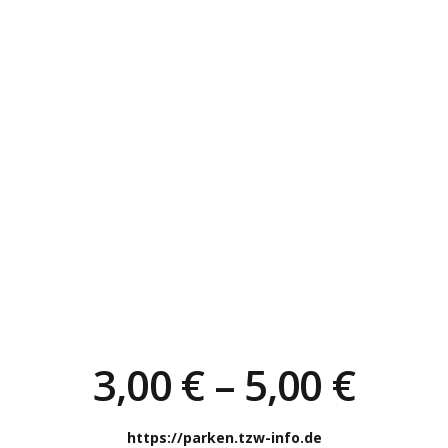
Prei
3,00
€
–
5,00
€
3,00 
bis
5,00 
https://parken.tzw-info.de